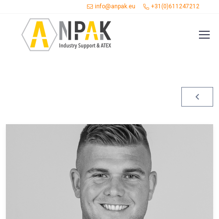
info@anpak.eu
+31(0)611247212